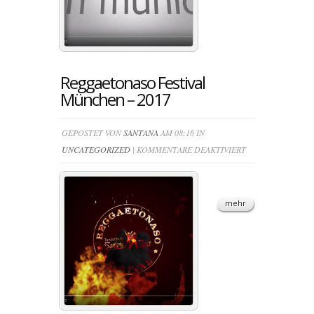
Reggaetonaso Festival
München – 2017
GEPOSTET VON
SANTANA
AM 08:16 IN
FÜR
UNCATEGORIZED
|
KOMMENTARE DEAKTIVIERT
REGGAETONASO
FESTIVAL
MÜNCHEN
mehr
–
2017