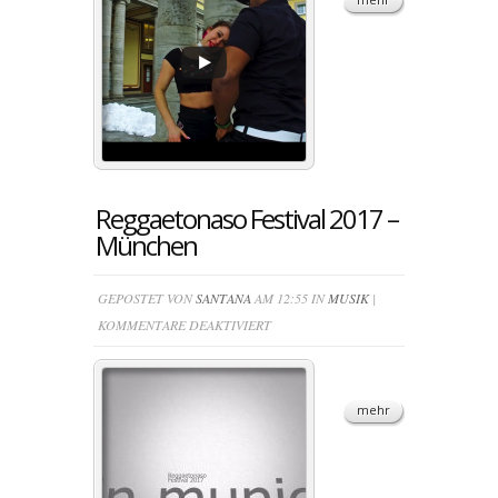
MAIKEL
SANTANA
–
CORAZÓN
2018
Reggaetonaso Festival 2017 –
München
GEPOSTET VON
SANTANA
AM 12:55 IN
MUSIK
|
FÜR
KOMMENTARE DEAKTIVIERT
REGGAETONASO
FESTIVAL
2017
mehr
–
MÜNCHEN