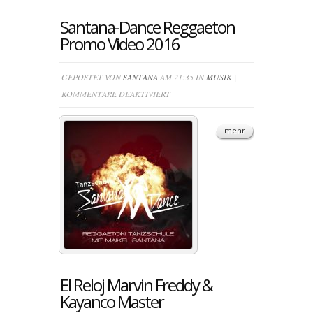
Santana-Dance Reggaeton
Promo Video 2016
GEPOSTET VON
SANTANA
AM 21:35 IN
MUSIK
|
FÜR
KOMMENTARE DEAKTIVIERT
SANTANA-
DANCE
mehr
REGGAETON
PROMO
VIDEO
2016
El Reloj Marvin Freddy &
Kayanco Master