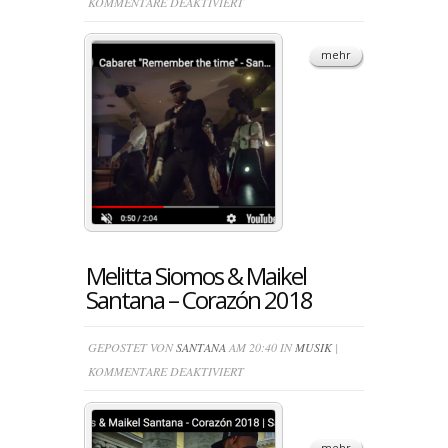
FÜR
KOMMENTARE DEAKTIVIERT
CABARET
„REMEMBER
mehr
THE
TIME“
Melitta Siomos & Maikel
Santana – Corazón 2018
GEPOSTET VON
SANTANA
AM 20:40 IN
MUSIK
|
FÜR
KOMMENTARE DEAKTIVIERT
MELITTA
SIOMOS
&
mehr