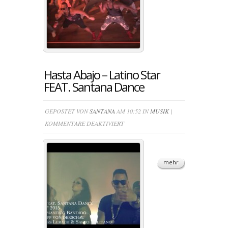
FEAT.
TÄNZER
VON
SANTANA
DANCE
Hasta Abajo – Latino Star
FEAT. Santana Dance
GEPOSTET VON
SANTANA
AM 10:52 IN
MUSIK
|
FÜR
KOMMENTARE DEAKTIVIERT
HASTA
ABAJO
–
mehr
LATINO
STAR
FEAT.
SANTANA
DANCE