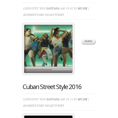
GEPOSTET VON
SANTANA
AM 19:42 IN
MUSIK
|
FÜR
KOMMENTARE DEAKTIVIERT
EL
RELOJ
MARVIN
FREDDY
mehr
&
KAYANCO
MASTER
Cuban Street Style 2016
GEPOSTET VON
SANTANA
AM 19:15 IN
MUSIK
|
FÜR
KOMMENTARE DEAKTIVIERT
CUBAN
STREET