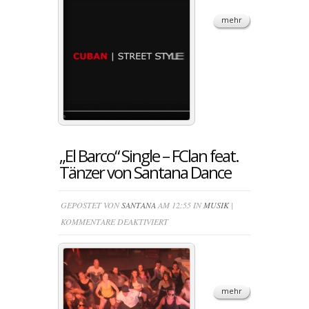
STYLE
mehr
2016
„El Barco“ Single – FClan feat.
Tänzer von Santana Dance
GEPOSTET VON
SANTANA
AM 12:55 IN
MUSIK
|
FÜR
KOMMENTARE DEAKTIVIERT
„EL
BARCO“
SINGLE
–
mehr
FCLAN