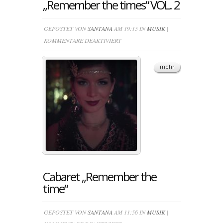
„Remember the times“ VOL. 2
GEPOSTET VON
SANTANA
AM 19:15 IN
MUSIK
|
FÜR
KOMMENTARE DEAKTIVIERT
CHARLESTONE
CABARET
mehr
„REMEMBER
THE
TIMES“
VOL.
2
Cabaret „Remember the
time“
GEPOSTET VON
SANTANA
AM 11:56 IN
MUSIK
|