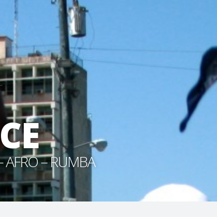
CE
- AFRO – RUMBA