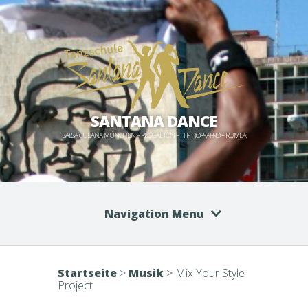
SANTANA DANCE
SALSA CUBANA MÜNCHEN – REGGAETON – HIP HOP- AFRO – RUMBA
Navigation Menu
Startseite
>
Musik
>
Mix Your Style
Project