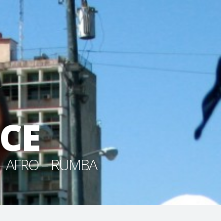
CE
- AFRO – RUMBA