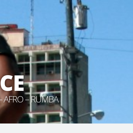
CE
- AFRO – RUMBA